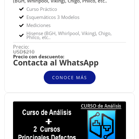
(BGH, Whirlpool, Viking), Chigo, Philco, etc..
Curso Práctico
Esquemáticos 3 Modelos
Mediciones
Hisense (BGH, Whirlpool, Viking), Chigo,
Philco, etc.
.
Precio:
USD$210
Precio con descuento:
Contacta al WhatsApp
CONOCE MÁS