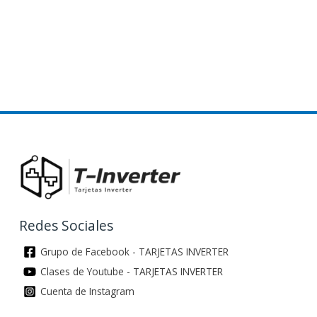
u
s
c
a
r
p
o
r
:
Redes Sociales
Grupo de Facebook - TARJETAS INVERTER
Clases de Youtube - TARJETAS INVERTER
Cuenta de Instagram