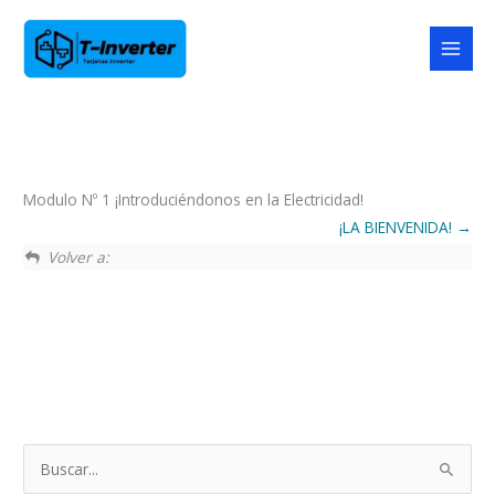
Ir
MAI
al
MEN
contenido
Modulo Nº 1 ¡Introduciéndonos en la Electricidad!
¡LA BIENVENIDA!
Volver a:
B