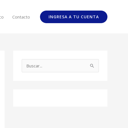
co
Contacto
INGRESA A TU CUENTA
B
u
s
c
a
r
p
o