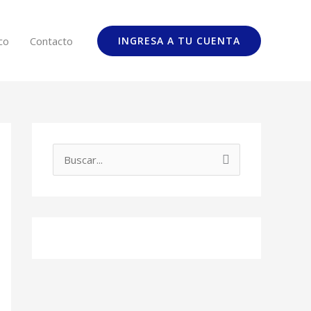
co
Contacto
INGRESA A TU CUENTA
B
u
s
c
a
r
p
o